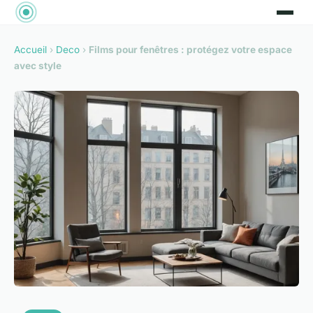
Accueil
›
Deco
›
Films pour fenêtres : protégez votre espace
avec style