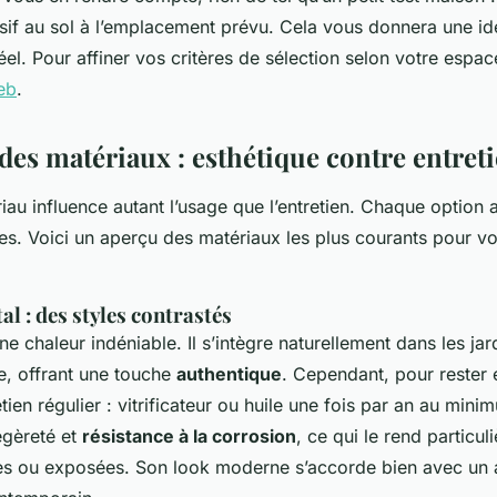
if au sol à l’emplacement prévu. Cela vous donnera une id
el. Pour affiner vos critères de sélection selon votre espa
web
.
des matériaux : esthétique contre entret
iau influence autant l’usage que l’entretien. Chaque option 
es. Voici un aperçu des matériaux les plus courants pour vo
tal : des styles contrastés
e chaleur indéniable. Il s’intègre naturellement dans les jar
re, offrant une touche
authentique
. Cependant, pour rester e
en régulier : vitrificateur ou huile une fois par an au mini
légèreté et
résistance à la corrosion
, ce qui le rend particu
s ou exposées. Son look moderne s’accorde bien avec u