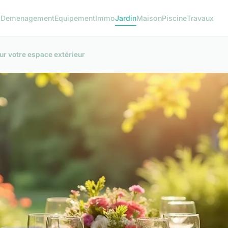
o
Demenagement
Equipement
Immo
Jardin
Maison
Piscine
Travaux
our votre espace extérieur