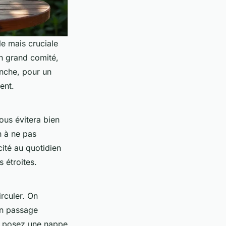
le mais cruciale
en grand comité,
anche, pour un
ent.
ous évitera bien
n à ne pas
cité au quotidien
s étroites.
irculer. On
un passage
 : posez une nappe