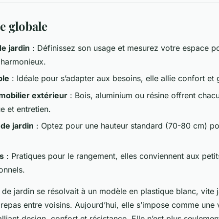
e globale
de jardin
: Définissez son usage et mesurez votre espace p
harmonieux.
ble
: Idéale pour s’adapter aux besoins, elle allie confort et
mobilier extérieur
: Bois, aluminium ou résine offrent cha
e et entretien.
de jardin
: Optez pour une hauteur standard (70-80 cm) po
es
: Pratiques pour le rangement, elles conviennent aux peti
onnels.
e de jardin se résolvait à un modèle en plastique blanc, vite ja
 repas entre voisins. Aujourd’hui, elle s’impose comme une 
iant design, confort et résistance. Elle n’est plus seulement