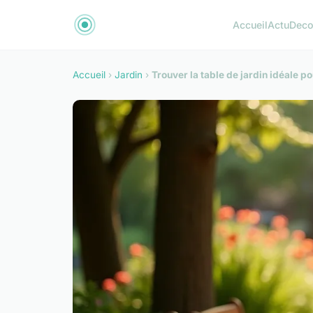
Accueil
Actu
Dec
Accueil
›
Jardin
›
Trouver la table de jardin idéale p