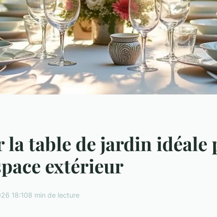
 la table de jardin idéale
space extérieur
26 18:10
8 min de lecture