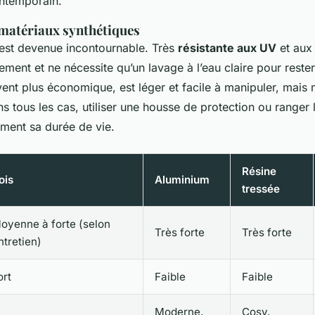
ontemporain.
s matériaux synthétiques
 est devenue incontournable. Très
résistante aux UV
et aux 
ilement et ne nécessite qu’un lavage à l’eau claire pour res
vent plus économique, est léger et facile à manipuler, mais
s tous les cas, utiliser une housse de protection ou ranger la
ment sa durée de vie.
Résine
ois
Aluminium
tressée
oyenne à forte (selon
Très forte
Très forte
ntretien)
ort
Faible
Faible
Moderne,
Cosy,