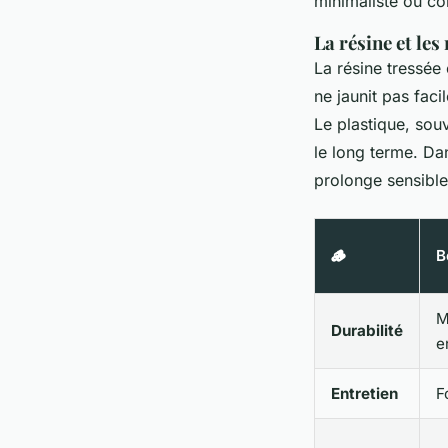
minimaliste ou c
La résine et le
La résine tressée
ne jaunit pas fac
Le plastique, sou
le long terme. Dan
prolonge sensible
🪵
B
M
Durabilité
e
Entretien
F