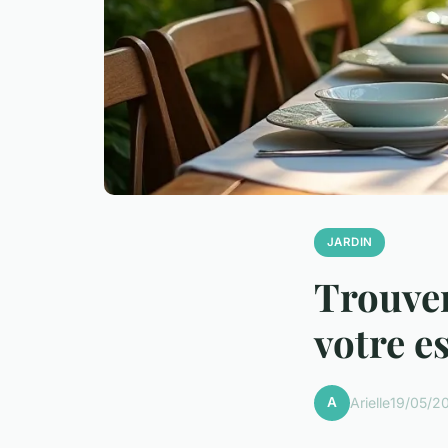
JARDIN
Trouver
votre e
A
Arielle
19/05/20