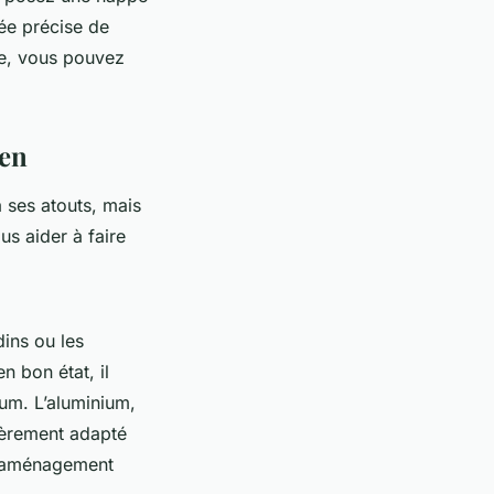
ée précise de
ce, vous pouvez
ien
a ses atouts, mais
us aider à faire
dins ou les
n bon état, il
mum. L’aluminium,
lièrement adapté
n aménagement