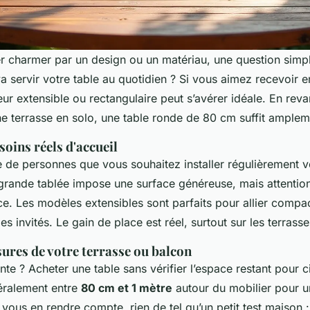
er charmer par un design ou un matériau, une question simp
va servir votre table au quotidien ? Si vous aimez recevoir 
eur extensible ou rectangulaire peut s’avérer idéale. En rev
ne terrasse en solo, une table ronde de 80 cm suffit amplem
soins réels d'accueil
 de personnes que vous souhaitez installer régulièrement v
grande tablée impose une surface généreuse, mais attentio
ce. Les modèles extensibles sont parfaits pour allier compa
 des invités. Le gain de place est réel, surtout sur les terrasse
ures de votre terrasse ou balcon
te ? Acheter une table sans vérifier l’espace restant pour c
éralement entre
80 cm et 1 mètre
autour du mobilier pour 
 vous en rendre compte, rien de tel qu’un petit test maison