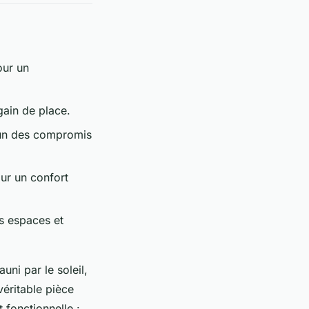
our un
 gain de place.
cun des compromis
ur un confort
ts espaces et
uni par le soleil,
véritable pièce
 fonctionnelle :