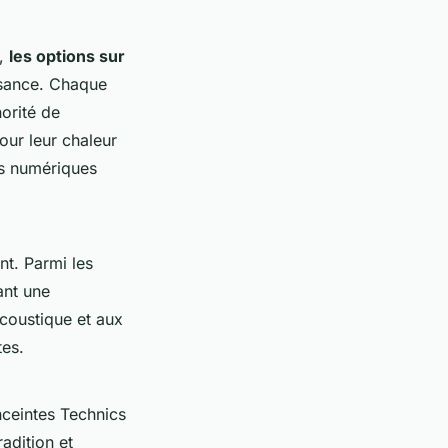
t,
les options sur
ssance. Chaque
norité de
our leur chaleur
rs numériques
nt. Parmi les
ant une
coustique et aux
tes.
ceintes Technics
radition et