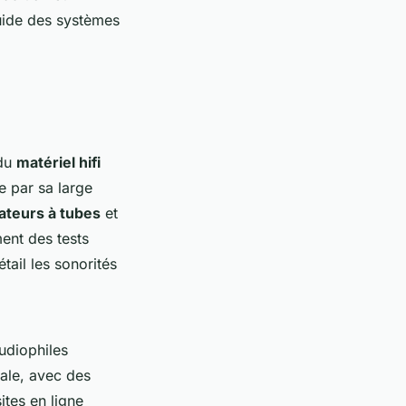
luide des systèmes
 du
matériel hifi
e par sa large
cateurs à tubes
et
ent des tests
tail les sonorités
udiophiles
ale, avec des
ites en ligne