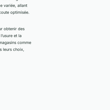
 variée, allant
coute optimisée.
r obtenir des
l’usure et la
s magasins comme
s leurs choix,