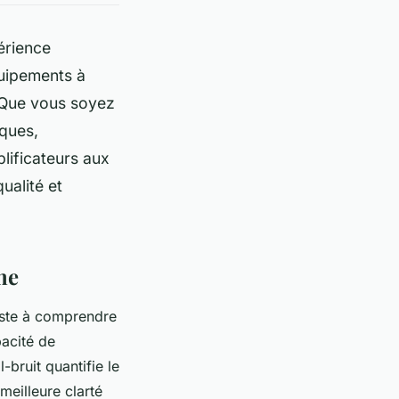
érience
quipements à
 Que vous soyez
iques,
lificateurs aux
ualité et
me
siste à comprendre
pacité de
-bruit quantifie le
meilleure clarté