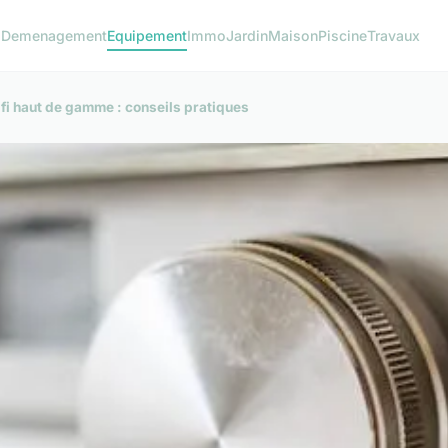
o
Demenagement
Equipement
Immo
Jardin
Maison
Piscine
Travaux
ifi haut de gamme : conseils pratiques