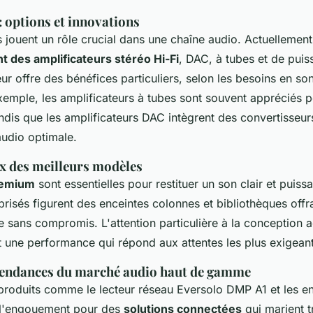
: options et innovations
s jouent un rôle crucial dans une chaîne audio. Actuellemen
t des amplificateurs stéréo Hi-Fi
, DAC, à tubes et de pui
ur offre des bénéfices particuliers, selon les besoins en so
 exemple, les amplificateurs à tubes sont souvent appréciés p
ndis que les amplificateurs DAC intègrent des convertisseu
audio optimale.
ix des meilleurs modèles
remium
sont essentielles pour restituer un son clair et puissa
prisés figurent des enceintes colonnes et bibliothèques offr
sans compromis. L'attention particulière à la conception a
t une performance qui répond aux attentes les plus exigean
tendances du marché audio haut de gamme
roduits comme le lecteur réseau Eversolo DMP A1 et les en
t l'engouement pour des
solutions connectées
qui marient t