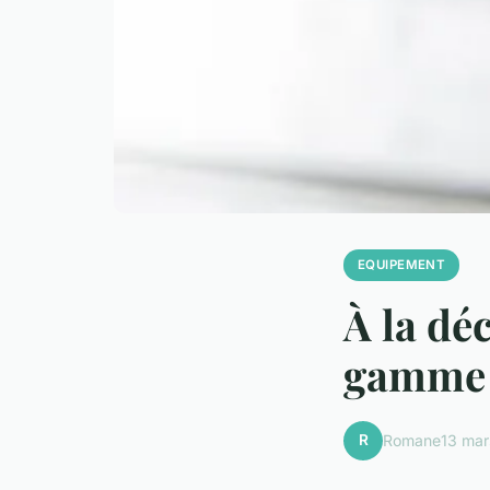
EQUIPEMENT
À la dé
gamme :
R
Romane
13 mar