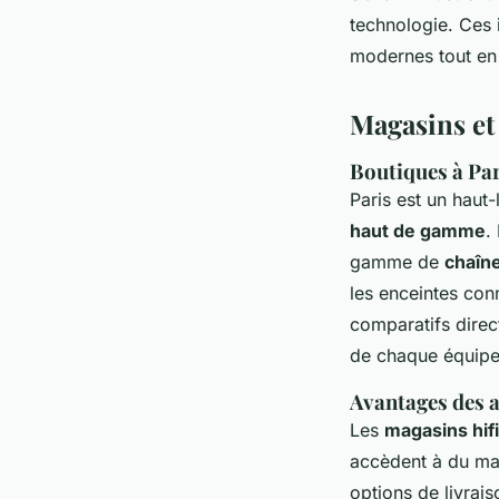
technologie. Ces 
modernes tout en 
Magasins et
Boutiques à Pari
Paris est un haut
haut de gamme
.
gamme de
chaîn
les enceintes con
comparatifs direc
de chaque équip
Avantages des a
Les
magasins hifi
accèdent à du mat
options de livrais