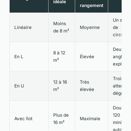
idéale
rangement
Un seul 
Moins
Linéaire
Moyenne
de
de 8 m²
circulat
Deux côt
8 à 12
En L
Élevée
angle
m²
exploité
Trois cô
12 à 16
Très
En U
attentio
m²
élevée
dégage
Double f
Plus de
120 cm
Avec îlot
Maximale
16 m²
minimu
autour