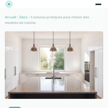
Accueil
›
Deco
›
5 astuces pratiques pour choisir des
meubles de cuisine