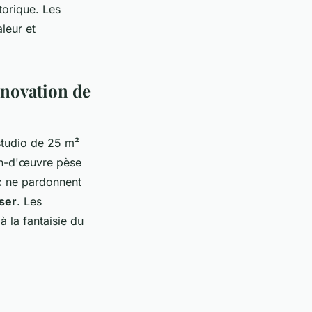
storique
. Les
leur et
énovation de
 studio de 25 m²
in-d'œuvre pèse
ux ne pardonnent
ser
. Les
à la fantaisie du