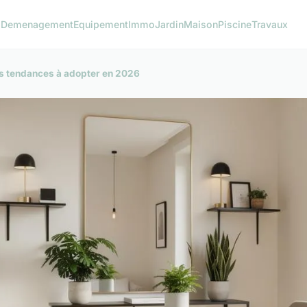
o
Demenagement
Equipement
Immo
Jardin
Maison
Piscine
Travaux
les tendances à adopter en 2026