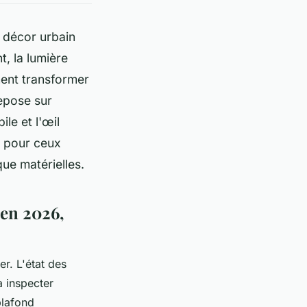
e décor urbain
t, la lumière
ment transformer
repose sur
ile et l'œil
, pour ceux
que matérielles.
 en 2026,
r. L'état des
à inspecter
plafond