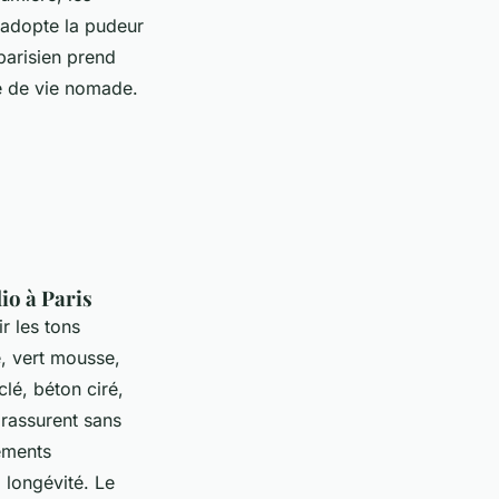
e adopte la pudeur
parisien prend
de de vie nomade.
io à Paris
r les tons
e, vert mousse,
clé, béton ciré,
 rassurent sans
ements
a longévité.
Le