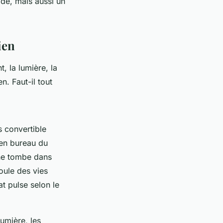
ode, mais aussi un
ien
, la lumière, la
n. Faut-il tout
 convertible
 en bureau du
 ne tombe dans
oule des vies
at pulse selon le
lumière, les