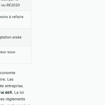
2 ou RE2020
oins à refaire
aptation aisée
teur sous
'économie
ire. Les
te entreprise.
ai défi
. La loi
ces règlements