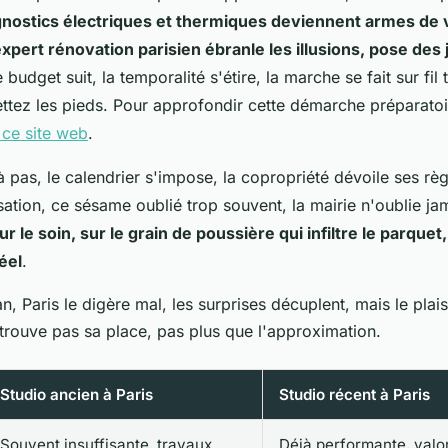
nostics électriques et thermiques deviennent armes de v
'expert rénovation parisien ébranle les illusions, pose des 
 budget suit, la temporalité s'étire, la marche se fait sur fi
ttez les pieds
. Pour approfondir cette démarche préparatoir
 ce site web
.
s à pas, le calendrier s'impose, la copropriété dévoile ses r
isation, ce sésame oublié trop souvent, la mairie n'oublie ja
ur le soin, sur le grain de poussière qui infiltre le parquet,
éel
.
n, Paris le digère mal, les surprises décuplent, mais le plai
ne trouve pas sa place, pas plus que l'approximation.
Studio ancien à Paris
Studio récent à Paris
Souvent insuffisante, travaux
Déjà performante, valor