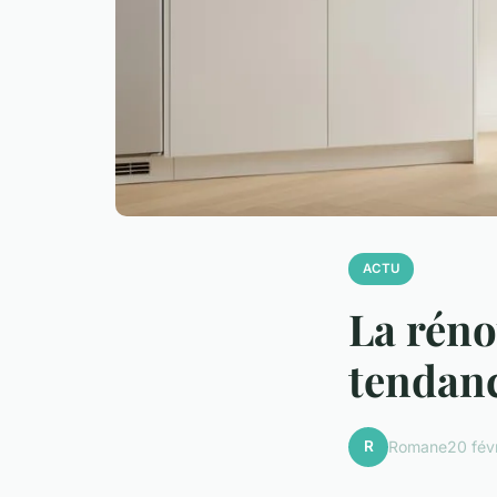
ACTU
La réno
tendanc
R
Romane
20 fév