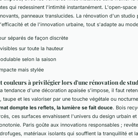
ntes qui redessinent l'intimité instantanément. L'open-spac
nnovants, panneaux translucides. La rénovation d'un studio 
l'efficacité et de l'innovation urbaine, tout s'adapte au mo
our séparés de façon discrète
isibles sur toute la hauteur
odulable selon la saison
ompacte mais stylée
t couleurs à privilégier lors d'une rénovation de stud
la tendance d'une décoration apaisée s'impose, il faut reteni
e, taupe et les valoriser par une touche végétale ou nocturn
mat dompte les reflets, la lumière se fait douce
. Bois recy
cés, ces surfaces envahissent l'univers du design urbain et
notonie. Paris goûte aux innovations responsables ; revêt
drofuges, matériaux isolants qui soufflent la tranquillité et l