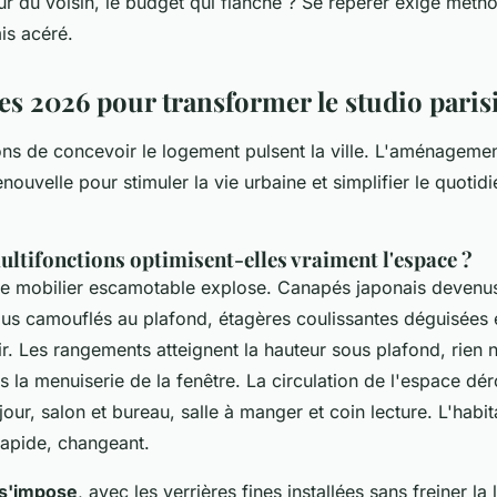
r du voisin, le budget qui flanche ? Se repérer exige méth
s acéré.
es 2026 pour transformer le studio paris
ns de concevoir le logement pulsent la ville. L'aménagement
enouvelle pour stimuler la vie urbaine et simplifier le quotidie
ultifonctions optimisent-elles vraiment l'espace ?
le mobilier escamotable explose. Canapés japonais devenus
ndus camouflés au plafond, étagères coulissantes déguisées
ir. Les rangements atteignent la hauteur sous plafond, rien
s la menuiserie de la fenêtre.
La circulation de l'espace dér
t jour, salon et bureau, salle à manger et coin lecture. L'habit
rapide, changeant.
 s'impose
, avec les verrières fines installées sans freiner la 