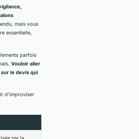
igilance,
jalons
l tendu, mais vous
e essentielle,
èglements parfois
mais.
Vouloir aller
 sur le devis qui
sir d'improviser
isée par la